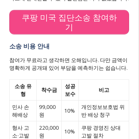
쿠팡 미국 집단소송 참여하
기
소송 비용 안내
참여가 무료라고 생각하면 오해입니다. 다만 금액이
명확하게 공개돼 있어 부담을 예측하기는 쉽습니다.
소송 유
성공
착수금
비고
형
보수
민사 손
99,000
개인정보보호법 위
10%
해배상
원
반 배상 청구
형사 고
220,000
쿠팡 경영진 상대
10%
소·고발
원
고발 절차