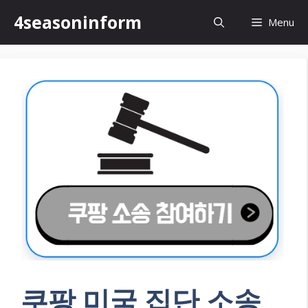
Skip
4seasoninform
Menu
to
content
쿠팡 미국 집단 소송