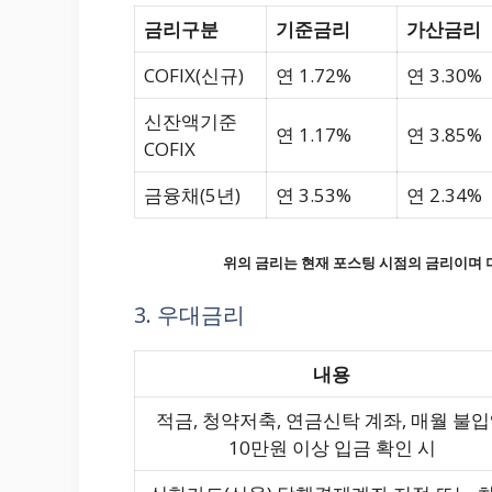
금리구분
기준금리
가산금리
COFIX(신규)
연 1.72%
연 3.30%
신잔액기준
연 1.17%
연 3.85%
COFIX
금융채(5년)
연 3.53%
연 2.34%
위의 금리는 현재 포스팅 시점의 금리이며 
3. 우대금리
내용
적금, 청약저축, 연금신탁 계좌, 매월 불
10만원 이상 입금 확인 시