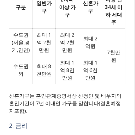
일반가
신혼가
구분
이상 가
34세 이
구
구
구
하 세대
주
수도권
최대 1
최대 2
최대 2
(서울,경
억 2천
억 2천
억원
기,인천)
만원
만원
7천만
원
최대 1
최대 1
수도권
최대 8
억 8천
억 6천
외
천만원
만원
만원
신혼가구는 혼인관계증명서상 신청인 및 배우자의
혼인기간이 7년 이내인 가구를 말합니다(결혼예정
자포함).
2. 금리